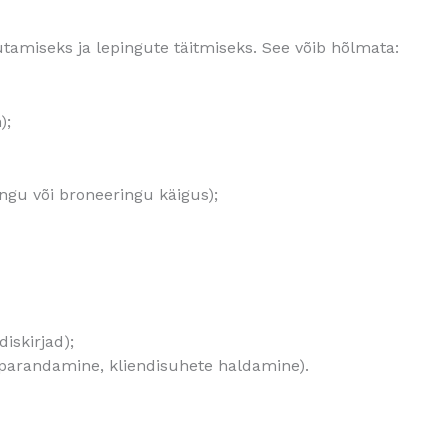
amiseks ja lepingute täitmiseks. See võib hõlmata:
);
ingu või broneeringu käigus);
iskirjad);
i parandamine, kliendisuhete haldamine).