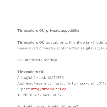
Timecolors OÜ privaatsuspoliitika
Timecolors
OÜ
austab oma klientide ja kõikide t
Käesolevad privaatsuspõhimõtted selgitavad, ku
Isikuandmete töötleja
Timecolors
OÜ
Äriregistri kood: 12271879
Aadress: Vasara 52, Tartu, Tartu maakond, 50113
E-post:
info@timecolors.ee
Telefon: +372 5648 0040
Milliseid isikuandmeid töötleme?