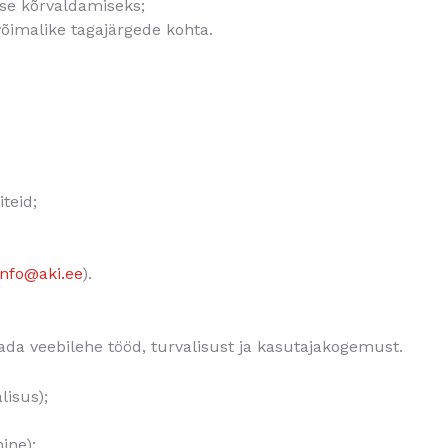
se kõrvaldamiseks;
võimalike tagajärgede kohta.
teid;
info@aki.ee
).
ada veebilehe tööd, turvalisust ja kasutajakogemust.
lisus);
ine);