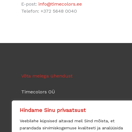
E-post:
info@timecolors.ee
Telefon: +372 5648 0040
Võta meiega ühendust
Timecolors OÜ
30-aastase tegevusajaloo jooksul oleme kogunu
Hindame Sinu privaatsust
lahendusi.
Veebilehe küpsised aitavad meil Sind mõista, et
parandada sirvimiskogemuse kvaliteeti ja analüüsida