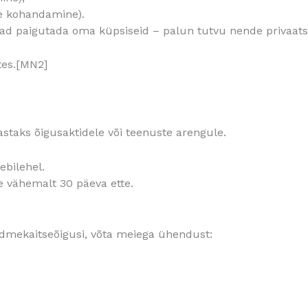
te kohandamine).
ad paigutada oma küpsiseid – palun tutvu nende privaats
etes.[MN2]
astaks õigusaktidele või teenuste arengule.
ebilehel.
 vähemalt 30 päeva ette.
dmekaitseõigusi, võta meiega ühendust: